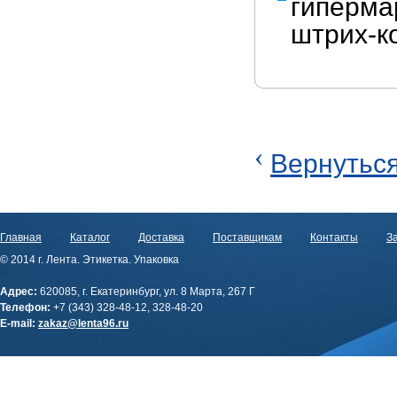
гиперма
штрих-ко
‹
Вернуться
Главная
Каталог
Доставка
Поставщикам
Контакты
За
© 2014 г. Лента. Этикетка. Упаковка
Адрес:
620085, г. Екатеринбург, ул. 8 Марта, 267 Г
Телефон:
+7 (343) 328-48-12, 328-48-20
E-mail:
zakaz@lenta96.ru