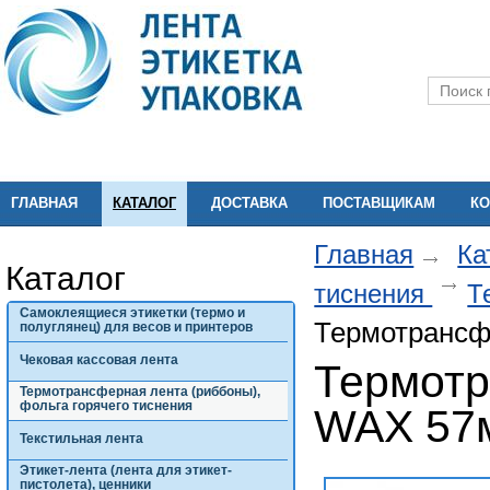
ГЛАВНАЯ
КАТАЛОГ
ДОСТАВКА
ПОСТАВЩИКАМ
КО
Главная
Ка
Каталог
тиснения
Т
Самоклеящиеся этикетки (термо и
Термотрансф
полуглянец) для весов и принтеров
Чековая кассовая лента
Термотр
Термотрансферная лента (риббоны),
фольга горячего тиснения
WAX 57
Текстильная лента
Этикет-лента (лента для этикет-
пистолета), ценники