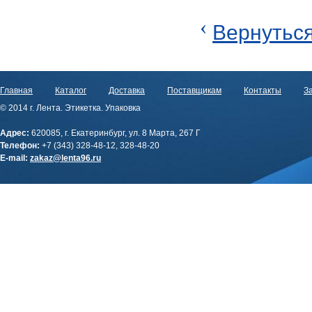
‹
Вернуться
Главная
Каталог
Доставка
Поставщикам
Контакты
За
© 2014 г. Лента. Этикетка. Упаковка
Адрес:
620085, г. Екатеринбург, ул. 8 Марта, 267 Г
Телефон:
+7 (343) 328-48-12, 328-48-20
E-mail:
zakaz@lenta96.ru