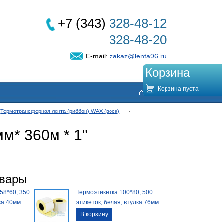
+7 (343)
328-48-12
328-48-20
E-mail:
zakaz@lenta96.ru
Корзина
Корзина пуста
Термотрансферная лента (риббон) WAX (воск)
м* 360м * 1"
овары
58*60, 350
Термоэтикетка 100*80, 500
лка 40мм
этикеток, белая, втулка 76мм
В корзину