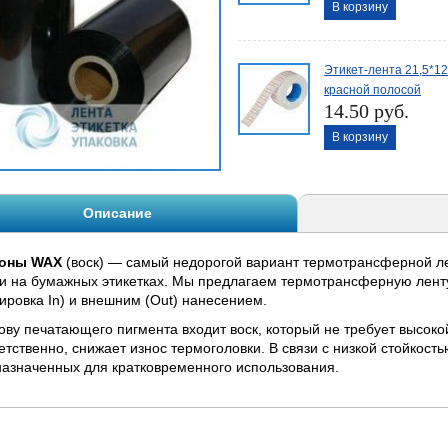
В корзину
Этикет-лента 21,5*12
красной полосой
14.50 руб.
В корзину
Описание
оны WAX
(воск) — самый недорогой вариант термотрансферной ле
и на бумажных этикетках. Мы предлагаем термотрансферную лент
ировка In) и внешним (Out) нанесением.
ову печатающего пигмента входит воск, который не требует высок
етственно, снижает износ термоголовки. В связи с низкой стойкост
азначенных для кратковременного использования.