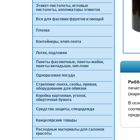
Этикет-пистолеты, игловые
пистолеты, аппликаторы этикеток
Все для фасовки фруктов и овощей
Пленка
Контейнеры, клип-лента
Лотки, подложки
Пакеты фасовочные, пакеты-майки,
пакеты-вкладыши, зип-локи
Одноразовая посуда
Рибб
Стреппинг-лента, скобы, пряжки,
печат
оборудование для обвязки
(марк
Коробка картонная, уголок,
оберточная бумага
В осн
соотв
Средства защиты, спецодежда
предн
Канцелярские товары
Расходные материалы для салонов
красоты