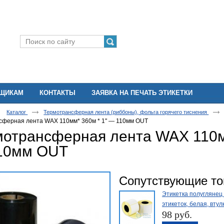
ВЩИКАМ
КОНТАКТЫ
ЗАЯВКА НА ПЕЧАТЬ ЭТИКЕТКИ
Каталог
Термотрансферная лента (риббоны), фольга горячего тиснения
сферная лента WAX 110мм* 360м * 1" — 110мм OUT
мотрансферная лента WAX 110м
10мм OUT
Сопутствующие т
Этикетка полуглянец 
этикеток, белая, вту
98 руб.