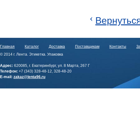
‹
Вернуться
Главная
Каталог
Доставка
Поставщикам
Контакты
За
© 2014 г. Лента. Этикетка. Упаковка
Адрес:
620085, г. Екатеринбург, ул. 8 Марта, 267 Г
Телефон:
+7 (343) 328-48-12, 328-48-20
E-mail:
zakaz@lenta96.ru