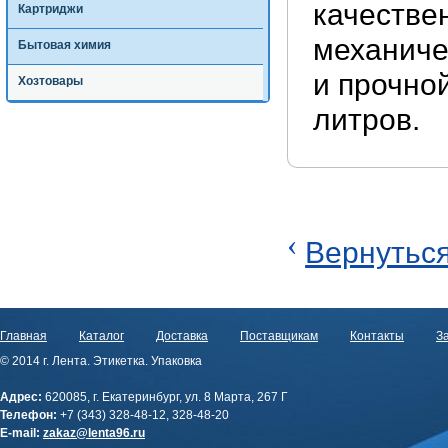
качествен
Картриджи
механиче
Бытовая химия
и прочно
Хозтовары
литров.
‹
Вернуться
Главная
Каталог
Доставка
Поставщикам
Контакты
За
© 2014 г. Лента. Этикетка. Упаковка
Адрес:
620085, г. Екатеринбург, ул. 8 Марта, 267 Г
Телефон:
+7 (343) 328-48-12, 328-48-20
E-mail:
zakaz@lenta96.ru