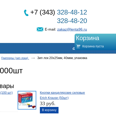
+7 (343)
328-48-12
328-48-20
E-mail:
zakaz@lenta96.ru
Корзина
Корзина пуста
Зип лок 20х25мм, 40мкм, упаковка
Грипперы (зип-локи)
1000шт
овары
(100 шт)
Кнопки канцелярские силовые
Erich Krause (50шт)
33 руб.
В корзину