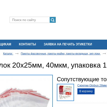
ВЩИКАМ
КОНТАКТЫ
ЗАЯВКА НА ПЕЧАТЬ ЭТИКЕТКИ
Каталог
Пакеты фасовочные, пакеты-майки, пакеты-вкладыши, зип-локи
лок 20х25мм, 40мкм, упаковка 
Сопутствующие т
Скрепки Globus 28мм 
В корзину