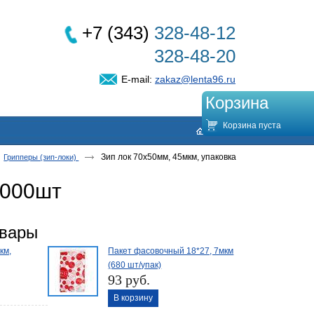
+7 (343)
328-48-12
328-48-20
E-mail:
zakaz@lenta96.ru
Корзина
Корзина пуста
Зип лок 70х50мм, 45мкм, упаковка
Грипперы (зип-локи)
1000шт
овары
км,
Пакет фасовочный 18*27, 7мкм
(680 шт/упак)
93 руб.
В корзину