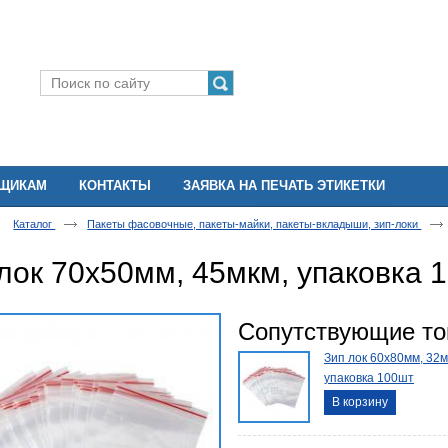
ВЩИКАМ
КОНТАКТЫ
ЗАЯВКА НА ПЕЧАТЬ ЭТИКЕТКИ
Каталог
Пакеты фасовочные, пакеты-майки, пакеты-вкладыши, зип-локи
лок 70х50мм, 45мкм, упаковка 
Сопутствующие т
Зип лок 60х80мм, 32м
упаковка 100шт
В корзину