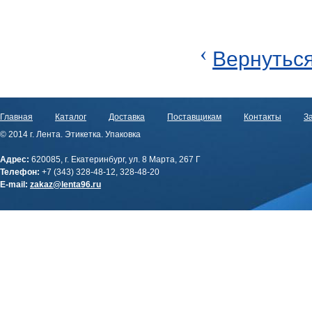
‹
Вернуться
Главная
Каталог
Доставка
Поставщикам
Контакты
За
© 2014 г. Лента. Этикетка. Упаковка
Адрес:
620085, г. Екатеринбург, ул. 8 Марта, 267 Г
Телефон:
+7 (343) 328-48-12, 328-48-20
E-mail:
zakaz@lenta96.ru