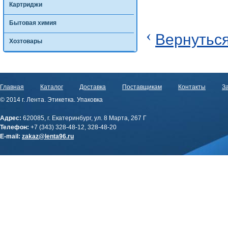
Картриджи
Бытовая химия
‹
Вернуться
Хозтовары
Главная
Каталог
Доставка
Поставщикам
Контакты
За
© 2014 г. Лента. Этикетка. Упаковка
Адрес:
620085, г. Екатеринбург, ул. 8 Марта, 267 Г
Телефон:
+7 (343) 328-48-12, 328-48-20
E-mail:
zakaz@lenta96.ru