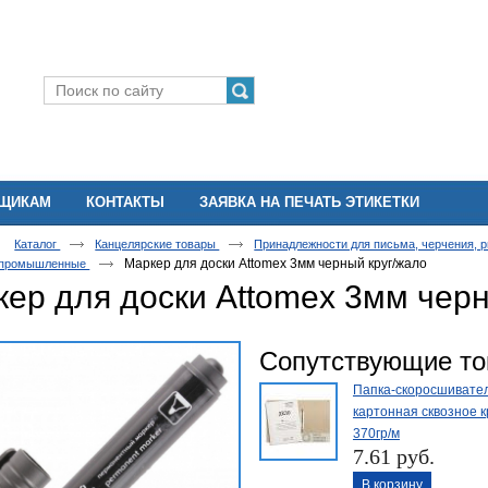
ВЩИКАМ
КОНТАКТЫ
ЗАЯВКА НА ПЕЧАТЬ ЭТИКЕТКИ
Каталог
Канцелярские товары
Принадлежности для письма, черчения, 
Маркер для доски Attomex 3мм черный круг/жало
 промышленные
ер для доски Attomex 3мм черн
Сопутствующие т
Папка-скоросшивате
картонная сквозное 
370гр/м
7.61 руб.
В корзину