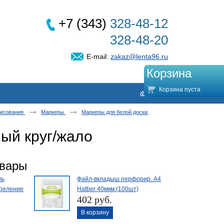
+7 (343)
328-48-12
328-48-20
E-mail:
zakaz@lenta96.ru
Корзина
Корзина пуста
рисования
Маркеры
Маркеры для белой доски,
ый круг/жало
овары
ль
Файл-вкладыш перфорир. А4
креление
Hatber 40мкм (100шт)
402 руб.
В корзину