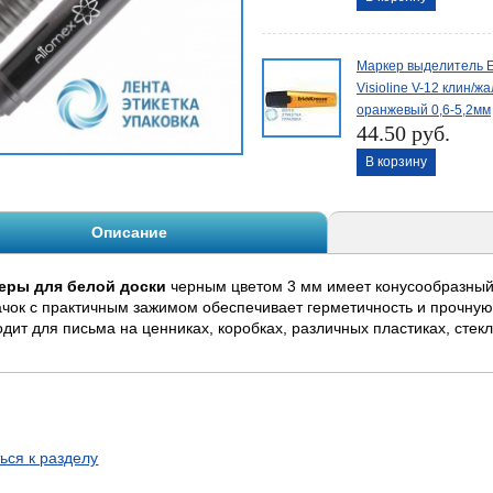
Маркер выделитель E
Visioline V-12 клин/ж
оранжевый 0,6-5,2мм
44.50 руб.
В корзину
Описание
еры для белой доски
черным цветом 3 мм имеет конусообразный
чок с практичным зажимом обеспечивает герметичность и прочную
дит для письма на ценниках, коробках, различных пластиках, стекл
ься к разделу