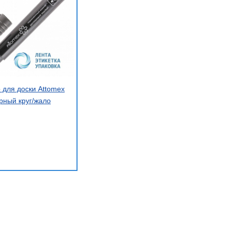
 для доски Attomex
рный круг/жало