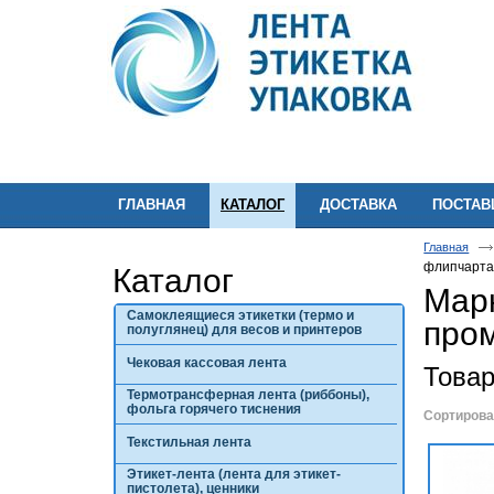
ГЛАВНАЯ
КАТАЛОГ
ДОСТАВКА
ПОСТА
Главная
флипчарта
Каталог
Марк
Самоклеящиеся этикетки (термо и
про
полуглянец) для весов и принтеров
Чековая кассовая лента
Това
Термотрансферная лента (риббоны),
фольга горячего тиснения
Сортирова
Текстильная лента
Этикет-лента (лента для этикет-
пистолета), ценники