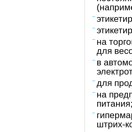
(наприм
этикети
этикети
на торг
для весо
в автом
электро
для про
на пред
питания
гиперма
штрих-ко