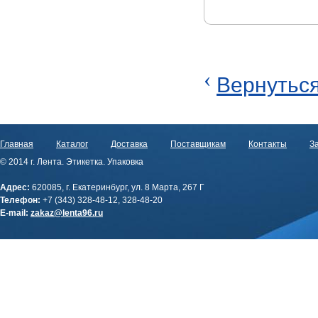
‹
Вернуться
Главная
Каталог
Доставка
Поставщикам
Контакты
За
© 2014 г. Лента. Этикетка. Упаковка
Адрес:
620085, г. Екатеринбург, ул. 8 Марта, 267 Г
Телефон:
+7 (343) 328-48-12, 328-48-20
E-mail:
zakaz@lenta96.ru