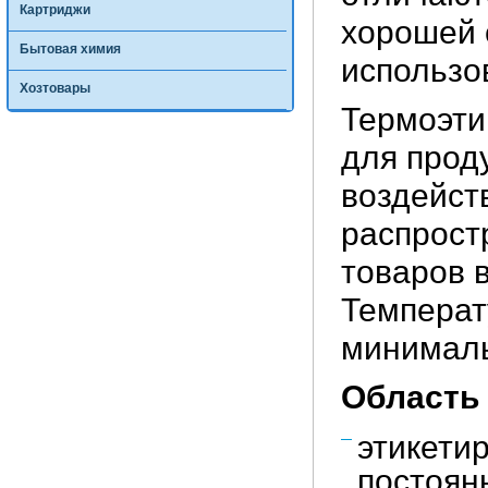
Картриджи
хорошей 
Бытовая химия
использо
Хозтовары
Термоэти
для прод
воздейст
распрост
товаров 
Температ
минималь
Область
этикети
постоян