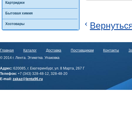
Картриджи
Бытовая химия
‹
Вернуться
Хозтовары
Главная
Каталог
Доставка
Поставщикам
Контакты
За
© 2014 г. Лента. Этикетка. Упаковка
Адрес:
620085, г. Екатеринбург, ул. 8 Марта, 267 Г
Телефон:
+7 (343) 328-48-12, 328-48-20
E-mail:
zakaz@lenta96.ru