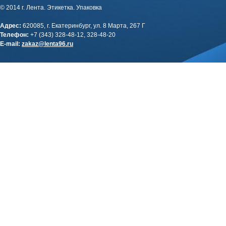
© 2014 г. Лента. Этикетка. Упаковка
Адрес:
620085, г. Екатеринбург, ул. 8 Марта, 267 Г
Телефон:
+7 (343) 328-48-12, 328-48-20
E-mail:
zakaz@lenta96.ru