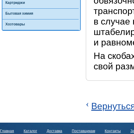
обвязочн
Картриджи
транспор
Бытовая химия
в случае
Хозтовары
штабелир
и равном
На скоба
свой раз
‹
Вернуться
Главная
Каталог
Доставка
Поставщикам
Контакты
За